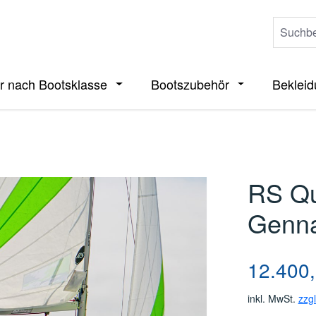
r nach Bootsklasse
Bootszubehör
Beklei
ieße das Dropdown der Kategorie Boote
Öffne oder Schließe das Dropdown der 
Öffne oder Sch
RS Qu
Genn
Regulärer Pre
12.400,
inkl. MwSt.
zzg