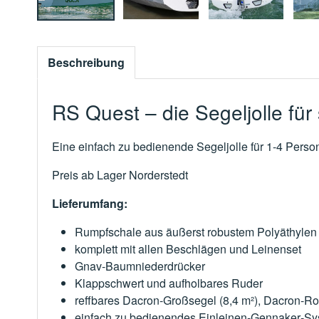
Beschreibung
RS Quest – die Segeljolle für
Eine einfach zu bedienende Segeljolle für 1-4 Pers
Preis ab Lager Norderstedt
Lieferumfang:
Rumpfschale aus äußerst robustem Polyäthylen 
komplett mit allen Beschlägen und Leinenset
Gnav-Baumniederdrücker
Klappschwert und aufholbares Ruder
reffbares Dacron‐Großsegel (8,4 m²), Dacron‐Rol
einfach zu bedienendes Einleinen‐Gennaker‐Sy