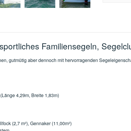
 sportliches Familiensegeln, Segelc
onen, gutmütig aber dennoch mit hervorragenden Segeleigenscha
(Länge 4,29m, Breite 1,83m)
lfock (2,7 m²), Gennaker (11,00m²)
stem.