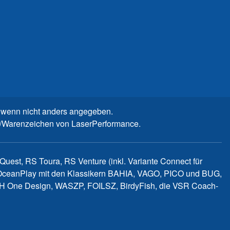
wenn nicht anders angegeben.
n-/Warenzeichen von LaserPerformance.
uest, RS Toura, RS Venture (inkl. Variante Connect für
d OceanPlay mit den Klassikern BAHIA, VAGO, PICO und BUG,
WITCH One Design, WASZP, FOILSZ, BirdyFish, die VSR Coach-