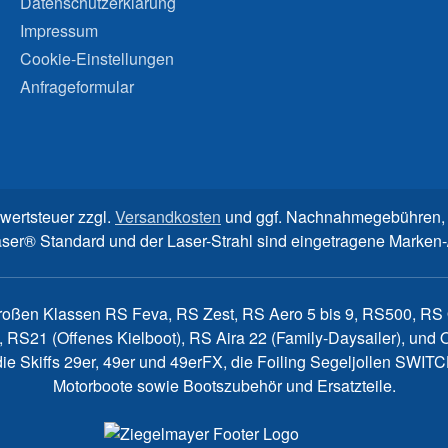
Datenschutzerklärung
Impressum
Cookie-Einstellungen
Anfrageformular
rwertsteuer zzgl.
Versandkosten
und ggf. Nachnahmegebühren, 
aser® Standard und der Laser-Strahl sind eingetragene Marke
großen Klassen RS Feva, RS Zest, RS Aero 5 bis 9, RS500, RS Q
, RS21 (Offenes Kielboot), RS Aira 22 (Family-Daysailer), un
7, die Skiffs 29er, 49er und 49erFX, die Foiling Segeljollen S
Motorboote sowie Bootszubehör und Ersatzteile.