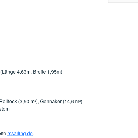
(Länge 4,63m, Breite 1,95m)
ollfock (3,50 m²), Gennaker (14,6 m²)
stem
eite
rssailing.de
.