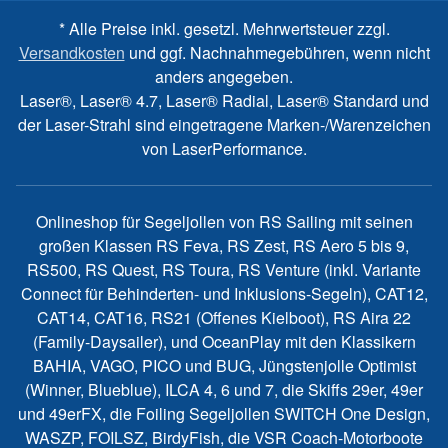
* Alle Preise inkl. gesetzl. Mehrwertsteuer zzgl.
Versandkosten
und ggf. Nachnahmegebühren, wenn nicht
anders angegeben.
Laser®, Laser® 4.7, Laser® Radial, Laser® Standard und
der Laser-Strahl sind eingetragene Marken-/Warenzeichen
von LaserPerformance.
Onlineshop für Segeljollen von RS Sailing mit seinen
großen Klassen RS Feva, RS Zest, RS Aero 5 bis 9,
RS500, RS Quest, RS Toura, RS Venture (inkl. Variante
Connect für Behinderten- und Inklusions-Segeln), CAT12,
CAT14, CAT16, RS21 (Offenes Kielboot), RS Aira 22
(Family-Daysailer), und OceanPlay mit den Klassikern
BAHIA, VAGO, PICO und BUG, Jüngstenjolle Optimist
(Winner, Blueblue), ILCA 4, 6 und 7, die Skiffs 29er, 49er
und 49erFX, die Foiling Segeljollen SWITCH One Design,
WASZP, FOILSZ, BirdyFish, die VSR Coach-Motorboote