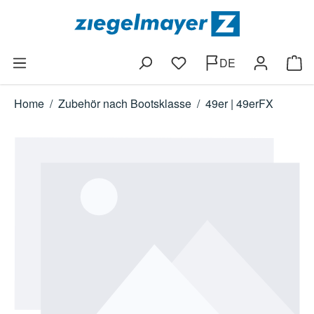
Zum Hauptinhalt springen
DE
Du hast 0 Produkte auf dem
Ware
Home
/
Zubehör nach Bootsklasse
/
49er | 49erFX
Bildergalerie überspringen