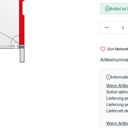
Artikel ist
Produkt 
Zum Merkzett
Artikelnumme
Informati
Wenn Artike
Sofort abhol
Lieferung p
Lieferung p
Lieferzeit 
Wenn Artikel