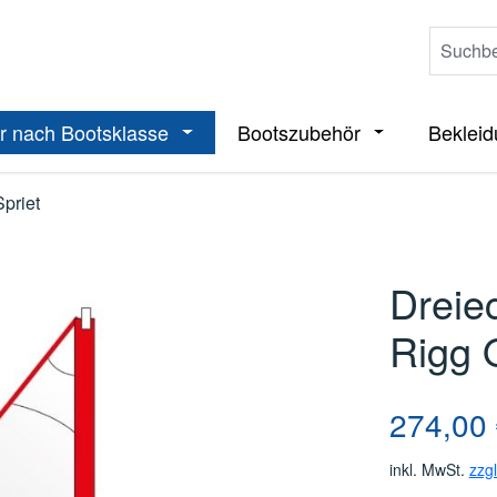
r nach Bootsklasse
Bootszubehör
Beklei
ieße das Dropdown der Kategorie Boote
Öffne oder Schließe das Dropdown der 
Öffne oder Sch
Spriet
Dreiec
Rigg O
Regulärer Pre
274,00
inkl. MwSt.
zzg