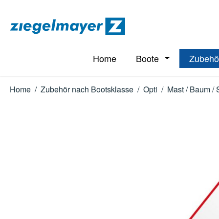
m Hauptinhalt springen
Zur Suche springen
Zur Hauptnavigation springen
Home
Boote
Zubehö
Öffne oder Schl
Home
/
Zubehör nach Bootsklasse
/
Opti
/
Mast / Baum / 
Bildergalerie überspringen