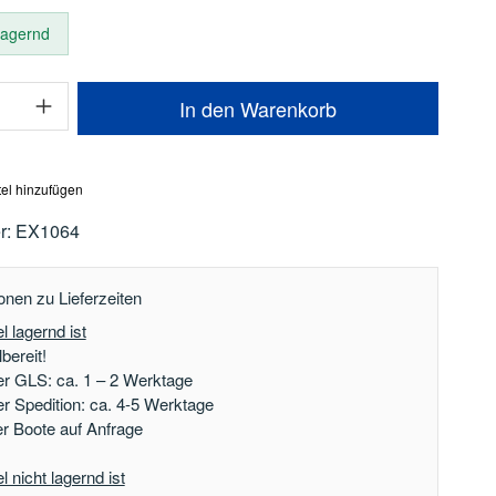
 lagernd
Anzahl: Gib den gewünschten Wert ein oder
In den Warenkorb
el hinzufügen
r:
EX1064
onen zu Lieferzeiten
l lagernd ist
bereit!
er GLS: ca. 1 – 2 Werktage
er Spedition: ca. 4-5 Werktage
der Boote auf Anfrage
 nicht lagernd ist