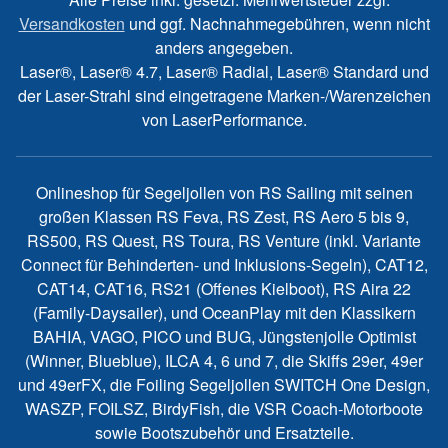
Versandkosten
und ggf. Nachnahmegebühren, wenn nicht
anders angegeben.
Laser®, Laser® 4.7, Laser® Radial, Laser® Standard und
der Laser-Strahl sind eingetragene Marken-/Warenzeichen
von LaserPerformance.
Onlineshop für Segeljollen von RS Sailing mit seinen
großen Klassen RS Feva, RS Zest, RS Aero 5 bis 9,
RS500, RS Quest, RS Toura, RS Venture (inkl. Variante
Connect für Behinderten- und Inklusions-Segeln), CAT12,
CAT14, CAT16, RS21 (Offenes Kielboot), RS Aira 22
(Family-Daysailer), und OceanPlay mit den Klassikern
BAHIA, VAGO, PICO und BUG, Jüngstenjolle Optimist
(Winner, Blueblue), ILCA 4, 6 und 7, die Skiffs 29er, 49er
und 49erFX, die Foiling Segeljollen SWITCH One Design,
WASZP, FOILSZ, BirdyFish, die VSR Coach-Motorboote
sowie Bootszubehör und Ersatzteile.