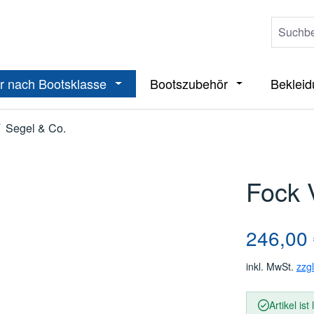
r nach Bootsklasse
Bootszubehör
Beklei
ieße das Dropdown der Kategorie Boote
Öffne oder Schließe das Dropdown der 
Öffne oder Sch
Segel & Co.
Fock
Regulärer Pre
246,00
inkl. MwSt.
zzg
Artikel ist