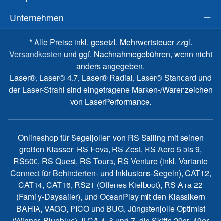
Unternehmen
* Alle Preise inkl. gesetzl. Mehrwertsteuer zzgl.
Versandkosten
und ggf. Nachnahmegebühren, wenn nicht
anders angegeben.
Laser®, Laser® 4.7, Laser® Radial, Laser® Standard und
der Laser-Strahl sind eingetragene Marken-/Warenzeichen
von LaserPerformance.
Onlineshop für Segeljollen von RS Sailing mit seinen
großen Klassen RS Feva, RS Zest, RS Aero 5 bis 9,
RS500, RS Quest, RS Toura, RS Venture (inkl. Variante
Connect für Behinderten- und Inklusions-Segeln), CAT12,
CAT14, CAT16, RS21 (Offenes Kielboot), RS Aira 22
(Family-Daysailer), und OceanPlay mit den Klassikern
BAHIA, VAGO, PICO und BUG, Jüngstenjolle Optimist
(Winner, Blueblue), ILCA 4, 6 und 7, die Skiffs 29er, 49er