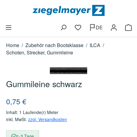
Zum Hauptinhalt springen
DE
Du hast 0 Produkte auf dem
Ware
Home
/
Zubehör nach Bootsklasse
/
ILCA
/
Schoten, Strecker, Gummileine
Bildergalerie überspringen
Gummileine schwarz
Regulärer Preis:
0,75 €
Inhalt:
1 Laufende(r) Meter
inkl. MwSt.
zzgl. Versandkosten
1-3 Tage