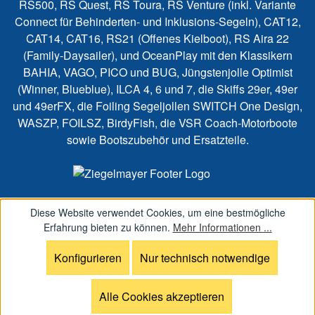
RS500, RS Quest, RS Toura, RS Venture (inkl. Variante
Connect für Behinderten- und Inklusions-Segeln), CAT12,
CAT14, CAT16, RS21 (Offenes Kielboot), RS Aira 22
(Family-Daysailer), und OceanPlay mit den Klassikern
BAHIA, VAGO, PICO und BUG, Jüngstenjolle Optimist
(Winner, Blueblue), ILCA 4, 6 und 7, die Skiffs 29er, 49er
und 49erFX, die Foiling Segeljollen SWITCH One Design,
WASZP, FOILSZ, BirdyFish, die VSR Coach-Motorboote
sowie Bootszubehör und Ersatzteile.
Diese Website verwendet Cookies, um eine bestmögliche
Erfahrung bieten zu können.
Mehr Informationen ...
Konfigurieren
Nur technisch notwendige
Alle Cookies akzeptieren