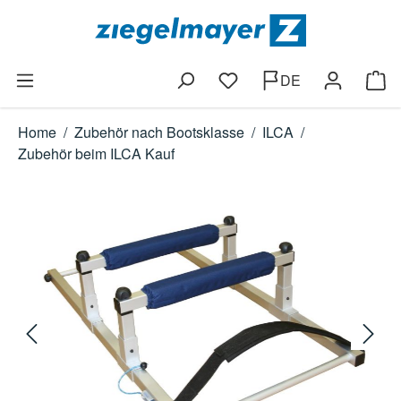
Zum Hauptinhalt springen
DE
Du hast 0 Produkte auf dem
Ware
Home
/
Zubehör nach Bootsklasse
/
ILCA
/
Zubehör beim ILCA Kauf
Bildergalerie überspringen