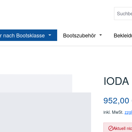
r nach Bootsklasse
Bootszubehör
Beklei
ieße das Dropdown der Kategorie Boote
Öffne oder Schließe das Dropdown der 
Öffne oder Sch
IODA 
Regulärer Pre
952,00
inkl. MwSt.
zzg
Aktuell ni