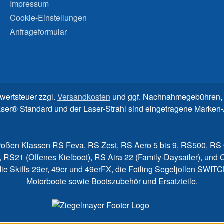
Impressum
Cookie-Einstellungen
Anfrageformular
rwertsteuer zzgl.
Versandkosten
und ggf. Nachnahmegebühren, 
aser® Standard und der Laser-Strahl sind eingetragene Marke
großen Klassen RS Feva, RS Zest, RS Aero 5 bis 9, RS500, RS Q
, RS21 (Offenes Kielboot), RS Aira 22 (Family-Daysailer), un
7, die Skiffs 29er, 49er und 49erFX, die Foiling Segeljollen S
Motorboote sowie Bootszubehör und Ersatzteile.