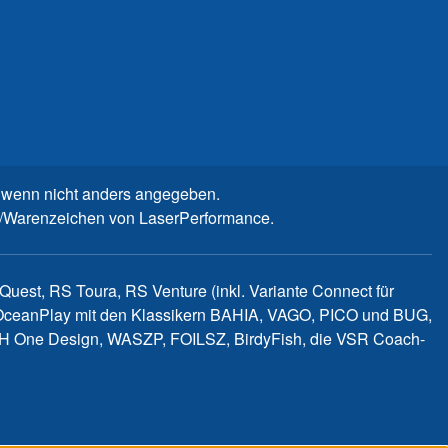
wenn nicht anders angegeben.
n-/Warenzeichen von LaserPerformance.
uest, RS Toura, RS Venture (inkl. Variante Connect für
d OceanPlay mit den Klassikern BAHIA, VAGO, PICO und BUG,
WITCH One Design, WASZP, FOILSZ, BirdyFish, die VSR Coach-