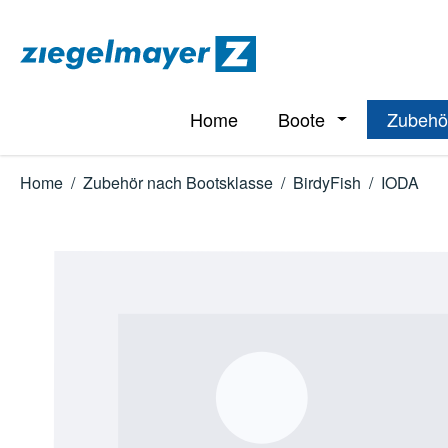
m Hauptinhalt springen
Zur Suche springen
Zur Hauptnavigation springen
Home
Boote
Zubehö
Öffne oder Schl
Home
/
Zubehör nach Bootsklasse
/
BirdyFish
/
IODA
Bildergalerie überspringen