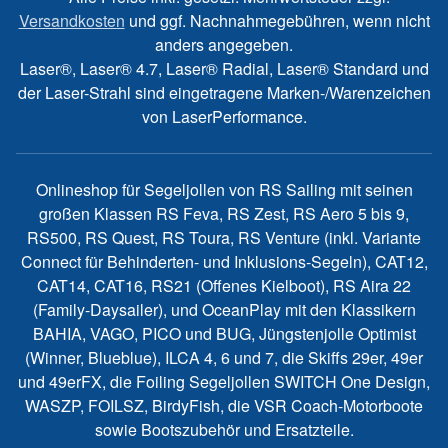
Versandkosten
und ggf. Nachnahmegebühren, wenn nicht
anders angegeben.
Laser®, Laser® 4.7, Laser® Radial, Laser® Standard und
der Laser-Strahl sind eingetragene Marken-/Warenzeichen
von LaserPerformance.
Onlineshop für Segeljollen von RS Sailing mit seinen
großen Klassen RS Feva, RS Zest, RS Aero 5 bis 9,
RS500, RS Quest, RS Toura, RS Venture (inkl. Variante
Connect für Behinderten- und Inklusions-Segeln), CAT12,
CAT14, CAT16, RS21 (Offenes Kielboot), RS Aira 22
(Family-Daysailer), und OceanPlay mit den Klassikern
BAHIA, VAGO, PICO und BUG, Jüngstenjolle Optimist
(Winner, Blueblue), ILCA 4, 6 und 7, die Skiffs 29er, 49er
und 49erFX, die Foiling Segeljollen SWITCH One Design,
WASZP, FOILSZ, BirdyFish, die VSR Coach-Motorboote
sowie Bootszubehör und Ersatzteile.