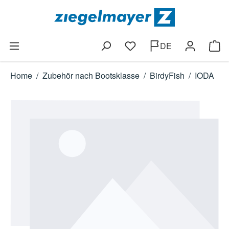
Zum Hauptinhalt springen
DE
Du hast 0 Produkte auf dem
Ware
Home
/
Zubehör nach Bootsklasse
/
BirdyFish
/
IODA
Bildergalerie überspringen