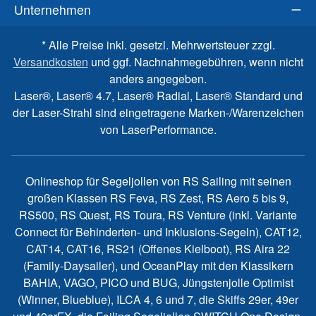
Unternehmen
* Alle Preise inkl. gesetzl. Mehrwertsteuer zzgl.
Versandkosten
und ggf. Nachnahmegebühren, wenn nicht
anders angegeben.
Laser®, Laser® 4.7, Laser® Radial, Laser® Standard und
der Laser-Strahl sind eingetragene Marken-/Warenzeichen
von LaserPerformance.
Onlineshop für Segeljollen von RS Sailing mit seinen
großen Klassen RS Feva, RS Zest, RS Aero 5 bis 9,
RS500, RS Quest, RS Toura, RS Venture (inkl. Variante
Connect für Behinderten- und Inklusions-Segeln), CAT12,
CAT14, CAT16, RS21 (Offenes Kielboot), RS Aira 22
(Family-Daysailer), und OceanPlay mit den Klassikern
BAHIA, VAGO, PICO und BUG, Jüngstenjolle Optimist
(Winner, Blueblue), ILCA 4, 6 und 7, die Skiffs 29er, 49er