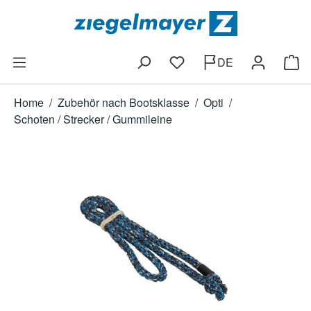
Zum Hauptinhalt springen
DE
Du hast 0 Produkte auf dem
Ware
Home
/
Zubehör nach Bootsklasse
/
Opti
/
Schoten / Strecker / Gummileine
Bildergalerie überspringen