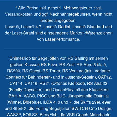
* Alle Preise inkl. gesetzl. Mehrwertsteuer zzgl.
Versandkosten
und ggf. Nachnahmegebühren, wenn nicht
anders angegeben.
Laser®, Laser® 4.7, Laser® Radial, Laser® Standard und
der Laser-Strahl sind eingetragene Marken-/Warenzeichen
von LaserPerformance.
Onlineshop für Segeljollen von RS Sailing mit seinen
großen Klassen RS Feva, RS Zest, RS Aero 5 bis 9,
RS500, RS Quest, RS Toura, RS Venture (inkl. Variante
Connect für Behinderten- und Inklusions-Segeln), CAT12,
CAT14, CAT16, RS21 (Offenes Kielboot), RS Aira 22
(Family-Daysailer), und OceanPlay mit den Klassikern
BAHIA, VAGO, PICO und BUG, Jüngstenjolle Optimist
(Winner, Blueblue), ILCA 4, 6 und 7, die Skiffs 29er, 49er
und 49erFX, die Foiling Segeljollen SWITCH One Design,
WASZP, FOILSZ, BirdyFish, die VSR Coach-Motorboote