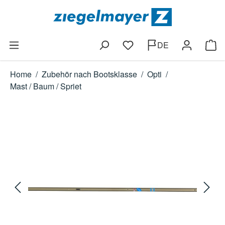
Zum Hauptinhalt springen
DE
Du hast 0 Produkte auf dem
Ware
Home
/
Zubehör nach Bootsklasse
/
Opti
/
Mast / Baum / Spriet
Bildergalerie überspringen