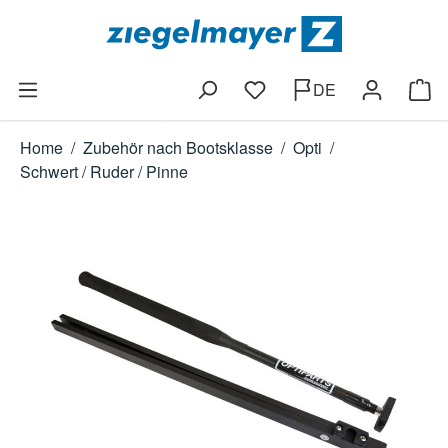
Zum Hauptinhalt springen
DE
Du hast 0 Produkte auf dem
Ware
Home
/
Zubehör nach Bootsklasse
/
Opti
/
Schwert / Ruder / Pinne
Bildergalerie überspringen