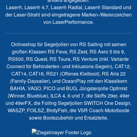
Laser®, Laser® 4.7, Laser® Radial, Laser® Standard und
der Laser-Strahl sind eingetragene Marken-/Warenzeichen
von LaserPerformance.
Onlineshop für Segeljollen von RS Sailing mit seinen
großen Klassen RS Feva, RS Zest, RS Aero 5 bis 9,
RS500, RS Quest, RS Toura, RS Venture (inkl. Variante
Connect für Behinderten- und Inklusions-Segeln), CAT12,
CAT14, CAT16, RS21 (Offenes Kielboot), RS Aira 22
(Family-Daysailer), und OceanPlay mit den Klassikern
BAHIA, VAGO, PICO und BUG, Jüngstenjolle Optimist
(Winner, Blueblue), ILCA 4, 6 und 7, die Skiffs 29er, 49er
und 49erFX, die Foiling Segeljollen SWITCH One Design,
WASZP, FOILSZ, BirdyFish, die VSR Coach-Motorboote
sowie Bootszubehör und Ersatzteile.