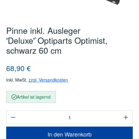
Pinne inkl. Ausleger
'Deluxe'`Optiparts Optimist,
schwarz 60 cm
Regulärer Preis:
68,90 €
inkl. MwSt.
zzgl. Versandkosten
Artikel ist lagernd
Produkt Anzahl: Gib den gewünschten Wert e
In den Warenkorb