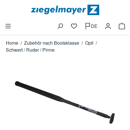
Zum Hauptinhalt springen
DE
Du hast 0 Produkte auf dem
Ware
Home
/
Zubehör nach Bootsklasse
/
Opti
/
Schwert / Ruder / Pinne
Bildergalerie überspringen