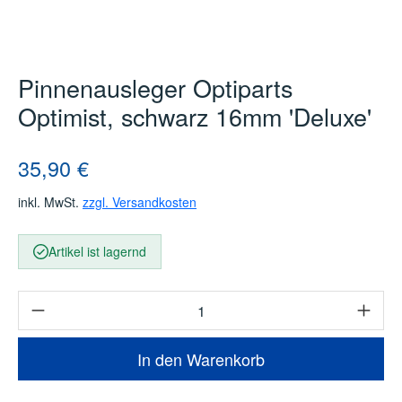
Pinnenausleger Optiparts
Optimist, schwarz 16mm 'Deluxe'
Regulärer Preis:
35,90 €
inkl. MwSt.
zzgl. Versandkosten
Artikel ist lagernd
Produkt Anzahl: Gib den gewünschten Wert e
In den Warenkorb