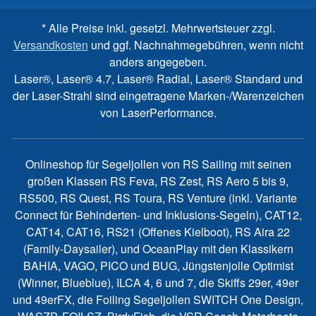
* Alle Preise inkl. gesetzl. Mehrwertsteuer zzgl.
Versandkosten
und ggf. Nachnahmegebühren, wenn nicht
anders angegeben.
Laser®, Laser® 4.7, Laser® Radial, Laser® Standard und
der Laser-Strahl sind eingetragene Marken-/Warenzeichen
von LaserPerformance.
Onlineshop für Segeljollen von RS Sailing mit seinen
großen Klassen RS Feva, RS Zest, RS Aero 5 bis 9,
RS500, RS Quest, RS Toura, RS Venture (inkl. Variante
Connect für Behinderten- und Inklusions-Segeln), CAT12,
CAT14, CAT16, RS21 (Offenes Kielboot), RS Aira 22
(Family-Daysailer), und OceanPlay mit den Klassikern
BAHIA, VAGO, PICO und BUG, Jüngstenjolle Optimist
(Winner, Blueblue), ILCA 4, 6 und 7, die Skiffs 29er, 49er
und 49erFX, die Foiling Segeljollen SWITCH One Design,