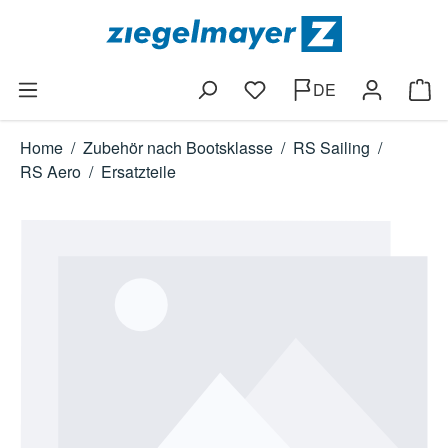
Zum Hauptinhalt springen
DE
Du hast 0 Produkte auf dem
Ware
Home
/
Zubehör nach Bootsklasse
/
RS Sailing
/
RS Aero
/
Ersatzteile
Bildergalerie überspringen