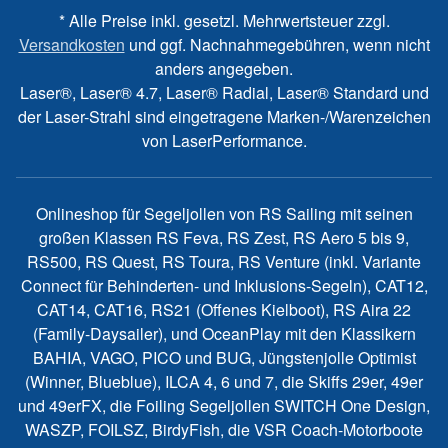
* Alle Preise inkl. gesetzl. Mehrwertsteuer zzgl.
Versandkosten
und ggf. Nachnahmegebühren, wenn nicht
anders angegeben.
Laser®, Laser® 4.7, Laser® Radial, Laser® Standard und
der Laser-Strahl sind eingetragene Marken-/Warenzeichen
von LaserPerformance.
Onlineshop für Segeljollen von RS Sailing mit seinen
großen Klassen RS Feva, RS Zest, RS Aero 5 bis 9,
RS500, RS Quest, RS Toura, RS Venture (inkl. Variante
Connect für Behinderten- und Inklusions-Segeln), CAT12,
CAT14, CAT16, RS21 (Offenes Kielboot), RS Aira 22
(Family-Daysailer), und OceanPlay mit den Klassikern
BAHIA, VAGO, PICO und BUG, Jüngstenjolle Optimist
(Winner, Blueblue), ILCA 4, 6 und 7, die Skiffs 29er, 49er
und 49erFX, die Foiling Segeljollen SWITCH One Design,
WASZP, FOILSZ, BirdyFish, die VSR Coach-Motorboote