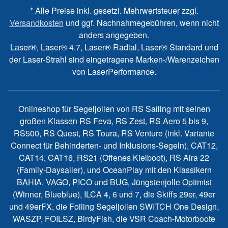
* Alle Preise inkl. gesetzl. Mehrwertsteuer zzgl.
Versandkosten
und ggf. Nachnahmegebühren, wenn nicht
anders angegeben.
Laser®, Laser® 4.7, Laser® Radial, Laser® Standard und
der Laser-Strahl sind eingetragene Marken-/Warenzeichen
von LaserPerformance.
Onlineshop für Segeljollen von RS Sailing mit seinen
großen Klassen RS Feva, RS Zest, RS Aero 5 bis 9,
RS500, RS Quest, RS Toura, RS Venture (inkl. Variante
Connect für Behinderten- und Inklusions-Segeln), CAT12,
CAT14, CAT16, RS21 (Offenes Kielboot), RS Aira 22
(Family-Daysailer), und OceanPlay mit den Klassikern
BAHIA, VAGO, PICO und BUG, Jüngstenjolle Optimist
(Winner, Blueblue), ILCA 4, 6 und 7, die Skiffs 29er, 49er
und 49erFX, die Foiling Segeljollen SWITCH One Design,
WASZP, FOILSZ, BirdyFish, die VSR Coach-Motorboote