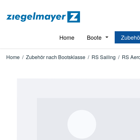
m Hauptinhalt springen
Zur Suche springen
Zur Hauptnavigation springen
Home
Boote
Zubehö
Öffne oder Schl
Home
/
Zubehör nach Bootsklasse
/
RS Sailing
/
RS Aer
Bildergalerie überspringen