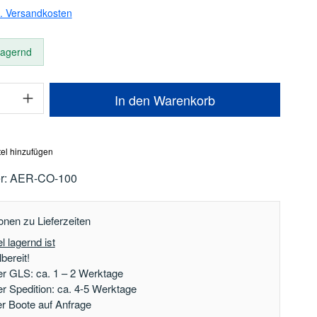
l. Versandkosten
 lagernd
Anzahl: Gib den gewünschten Wert ein oder
In den Warenkorb
el hinzufügen
r:
AER-CO-100
onen zu Lieferzeiten
l lagernd ist
bereit!
er GLS: ca. 1 – 2 Werktage
er Spedition: ca. 4-5 Werktage
der Boote auf Anfrage