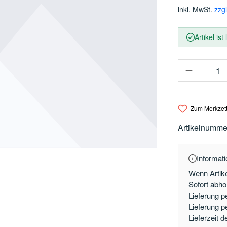
inkl. MwSt.
zzg
Artikel ist
Produkt 
Zum Merkzett
Artikelnumme
Informati
Wenn Artike
Sofort abhol
Lieferung p
Lieferung p
Lieferzeit 