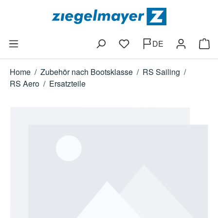
Zum Hauptinhalt springen
DE
Du hast 0 Produkte auf dem
Ware
Home
/
Zubehör nach Bootsklasse
/
RS Sailing
/
RS Aero
/
Ersatzteile
Bildergalerie überspringen