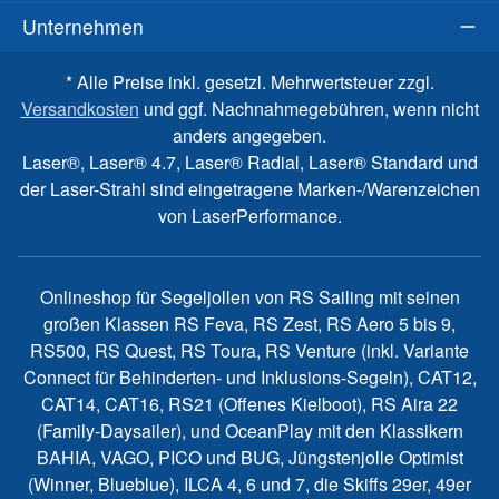
Unternehmen
* Alle Preise inkl. gesetzl. Mehrwertsteuer zzgl.
Versandkosten
und ggf. Nachnahmegebühren, wenn nicht
anders angegeben.
Laser®, Laser® 4.7, Laser® Radial, Laser® Standard und
der Laser-Strahl sind eingetragene Marken-/Warenzeichen
von LaserPerformance.
Onlineshop für Segeljollen von RS Sailing mit seinen
großen Klassen RS Feva, RS Zest, RS Aero 5 bis 9,
RS500, RS Quest, RS Toura, RS Venture (inkl. Variante
Connect für Behinderten- und Inklusions-Segeln), CAT12,
CAT14, CAT16, RS21 (Offenes Kielboot), RS Aira 22
(Family-Daysailer), und OceanPlay mit den Klassikern
BAHIA, VAGO, PICO und BUG, Jüngstenjolle Optimist
(Winner, Blueblue), ILCA 4, 6 und 7, die Skiffs 29er, 49er