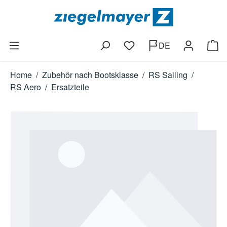
Zum Hauptinhalt springen
DE
Du hast 0 Produkte auf dem
Ware
Home
/
Zubehör nach Bootsklasse
/
RS Sailing
/
RS Aero
/
Ersatzteile
Bildergalerie überspringen