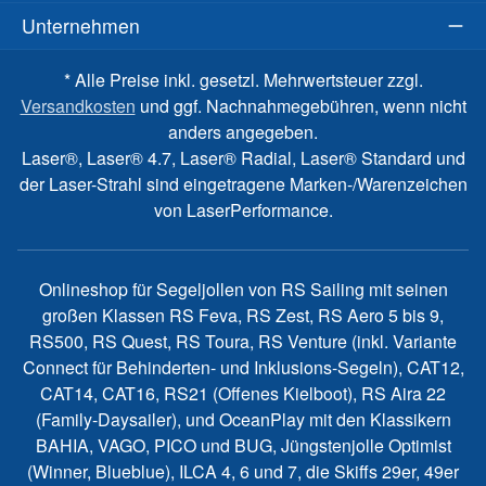
Unternehmen
* Alle Preise inkl. gesetzl. Mehrwertsteuer zzgl.
Versandkosten
und ggf. Nachnahmegebühren, wenn nicht
anders angegeben.
Laser®, Laser® 4.7, Laser® Radial, Laser® Standard und
der Laser-Strahl sind eingetragene Marken-/Warenzeichen
von LaserPerformance.
Onlineshop für Segeljollen von RS Sailing mit seinen
großen Klassen RS Feva, RS Zest, RS Aero 5 bis 9,
RS500, RS Quest, RS Toura, RS Venture (inkl. Variante
Connect für Behinderten- und Inklusions-Segeln), CAT12,
CAT14, CAT16, RS21 (Offenes Kielboot), RS Aira 22
(Family-Daysailer), und OceanPlay mit den Klassikern
BAHIA, VAGO, PICO und BUG, Jüngstenjolle Optimist
(Winner, Blueblue), ILCA 4, 6 und 7, die Skiffs 29er, 49er