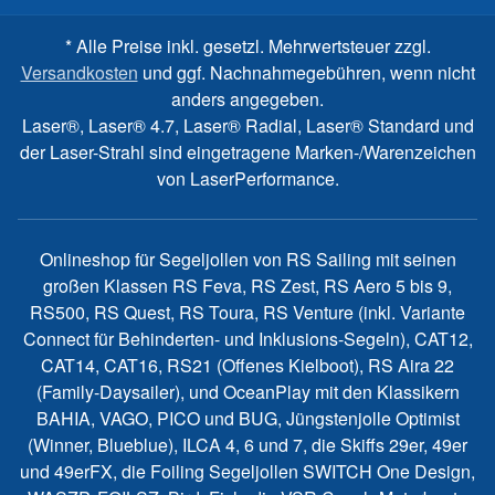
* Alle Preise inkl. gesetzl. Mehrwertsteuer zzgl.
Versandkosten
und ggf. Nachnahmegebühren, wenn nicht
anders angegeben.
Laser®, Laser® 4.7, Laser® Radial, Laser® Standard und
der Laser-Strahl sind eingetragene Marken-/Warenzeichen
von LaserPerformance.
Onlineshop für Segeljollen von RS Sailing mit seinen
großen Klassen RS Feva, RS Zest, RS Aero 5 bis 9,
RS500, RS Quest, RS Toura, RS Venture (inkl. Variante
Connect für Behinderten- und Inklusions-Segeln), CAT12,
CAT14, CAT16, RS21 (Offenes Kielboot), RS Aira 22
(Family-Daysailer), und OceanPlay mit den Klassikern
BAHIA, VAGO, PICO und BUG, Jüngstenjolle Optimist
(Winner, Blueblue), ILCA 4, 6 und 7, die Skiffs 29er, 49er
und 49erFX, die Foiling Segeljollen SWITCH One Design,