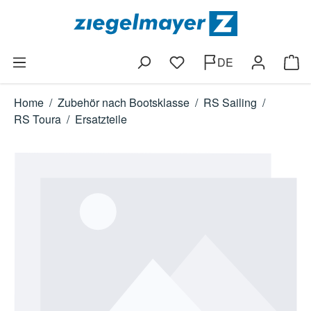
Zum Hauptinhalt springen
DE
Du hast 0 Produkte auf dem
Ware
Home
/
Zubehör nach Bootsklasse
/
RS Sailing
/
RS Toura
/
Ersatzteile
Bildergalerie überspringen