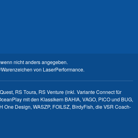
wenn nicht anders angegeben.
n-/Warenzeichen von LaserPerformance.
uest, RS Toura, RS Venture (inkl. Variante Connect für
d OceanPlay mit den Klassikern BAHIA, VAGO, PICO und BUG,
WITCH One Design, WASZP, FOILSZ, BirdyFish, die VSR Coach-