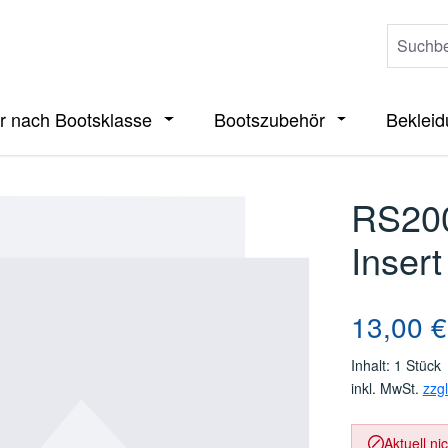
r nach Bootsklasse
Bootszubehör
Beklei
ieße das Dropdown der Kategorie Boote
Öffne oder Schließe das Dropdown der 
Öffne oder Sch
RS200
Insert
Regulärer Pre
13,00 €
Inhalt:
1 Stück
inkl. MwSt.
zzg
Aktuell ni