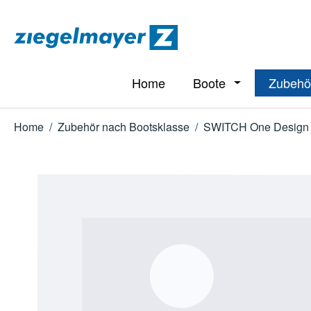
m Hauptinhalt springen
Zur Suche springen
Zur Hauptnavigation springen
Home
Boote
Zubehö
Öffne oder Schl
Home
/
Zubehör nach Bootsklasse
/
SWITCH One Design
Bildergalerie überspringen