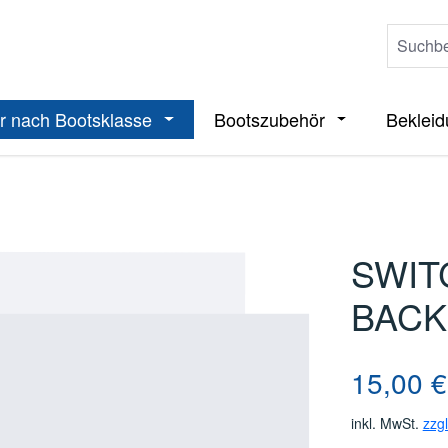
r nach Bootsklasse
Bootszubehör
Beklei
ieße das Dropdown der Kategorie Boote
Öffne oder Schließe das Dropdown der 
Öffne oder Sch
SWIT
BACK
Regulärer Pre
15,00 €
inkl. MwSt.
zzg