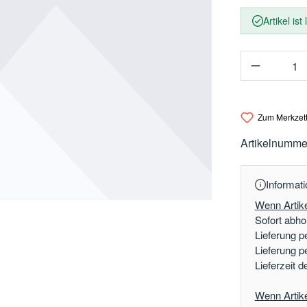
Artikel ist
Produkt 
Zum Merkzett
Artikelnumme
Informati
Wenn Artike
Sofort abhol
Lieferung p
Lieferung p
Lieferzeit 
Wenn Artikel