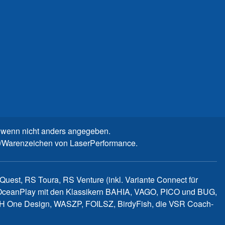
wenn nicht anders angegeben.
n-/Warenzeichen von LaserPerformance.
uest, RS Toura, RS Venture (inkl. Variante Connect für
d OceanPlay mit den Klassikern BAHIA, VAGO, PICO und BUG,
WITCH One Design, WASZP, FOILSZ, BirdyFish, die VSR Coach-