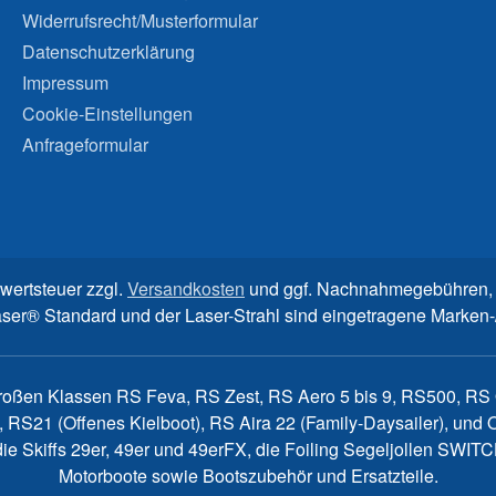
Widerrufsrecht/Musterformular
Datenschutzerklärung
Impressum
Cookie-Einstellungen
Anfrageformular
rwertsteuer zzgl.
Versandkosten
und ggf. Nachnahmegebühren, 
aser® Standard und der Laser-Strahl sind eingetragene Marke
großen Klassen RS Feva, RS Zest, RS Aero 5 bis 9, RS500, RS Q
, RS21 (Offenes Kielboot), RS Aira 22 (Family-Daysailer), un
7, die Skiffs 29er, 49er und 49erFX, die Foiling Segeljollen S
Motorboote sowie Bootszubehör und Ersatzteile.