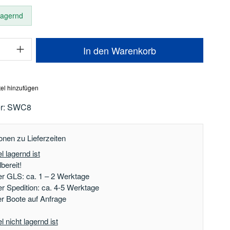
 lagernd
Anzahl: Gib den gewünschten Wert ein oder
In den Warenkorb
el hinzufügen
r:
SWC8
onen zu Lieferzeiten
l lagernd ist
bereit!
er GLS: ca. 1 – 2 Werktage
er Spedition: ca. 4-5 Werktage
der Boote auf Anfrage
 nicht lagernd ist