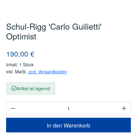
Schul-Rigg 'Carlo Guilietti'
Optimist
Regulärer Preis:
190,00 €
Inhalt:
1 Stück
inkl. MwSt.
zzgl. Versandkosten
Artikel ist lagernd
Produkt Anzahl: Gib den gewünschten Wert e
In den Warenkorb