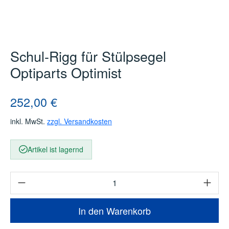
Schul-Rigg für Stülpsegel
Optiparts Optimist
Regulärer Preis:
252,00 €
inkl. MwSt.
zzgl. Versandkosten
Artikel ist lagernd
Produkt Anzahl: Gib den gewünschten Wert e
In den Warenkorb