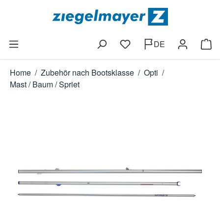
Zum Hauptinhalt springen
DE
Du hast 0 Produkte auf dem
Ware
Home
/
Zubehör nach Bootsklasse
/
Opti
/
Mast / Baum / Spriet
Bildergalerie überspringen