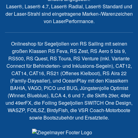
Laser®, Laser® 4.7, Laser® Radial, Laser® Standard und
der Laser-Strahl sind eingetragene Marken-/Warenzeichen
von LaserPerformance.
Onlineshop für Segeljollen von RS Sailing mit seinen
großen Klassen RS Feva, RS Zest, RS Aero 5 bis 9,
RS500, RS Quest, RS Toura, RS Venture (inkl. Variante
Connect für Behinderten- und Inklusions-Segeln), CAT12,
CAT14, CAT16, RS21 (Offenes Kielboot), RS Aira 22
(Family-Daysailer), und OceanPlay mit den Klassikern
BAHIA, VAGO, PICO und BUG, Jüngstenjolle Optimist
(Winner, Blueblue), ILCA 4, 6 und 7, die Skiffs 29er, 49er
und 49erFX, die Foiling Segeljollen SWITCH One Design,
WASZP, FOILSZ, BirdyFish, die VSR Coach-Motorboote
sowie Bootszubehör und Ersatzteile.