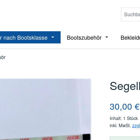
r nach Bootsklasse
Bootszubehör
Beklei
ieße das Dropdown der Kategorie Boote
Öffne oder Schließe das Dropdown der 
Öffne oder Sch
hör
Segel
Regulärer Pre
30,00 €
Inhalt:
1 Stück
inkl. MwSt.
zzg