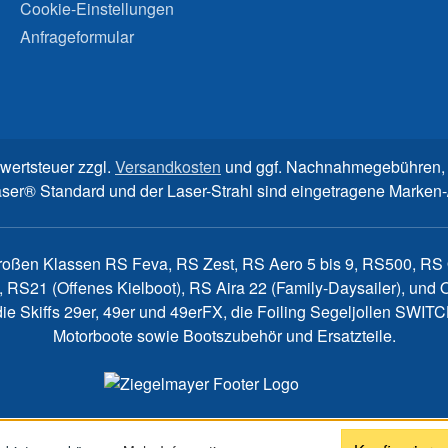
Cookie-Einstellungen
Anfrageformular
rwertsteuer zzgl.
Versandkosten
und ggf. Nachnahmegebühren, 
aser® Standard und der Laser-Strahl sind eingetragene Marke
großen Klassen RS Feva, RS Zest, RS Aero 5 bis 9, RS500, RS Q
, RS21 (Offenes Kielboot), RS Aira 22 (Family-Daysailer), un
7, die Skiffs 29er, 49er und 49erFX, die Foiling Segeljollen S
Motorboote sowie Bootszubehör und Ersatzteile.