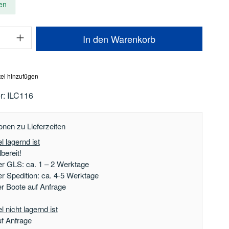
en
Anzahl: Gib den gewünschten Wert ein oder
In den Warenkorb
el hinzufügen
r:
ILC116
onen zu Lieferzeiten
l lagernd ist
bereit!
er GLS: ca. 1 – 2 Werktage
er Spedition: ca. 4-5 Werktage
der Boote auf Anfrage
 nicht lagernd ist
uf Anfrage