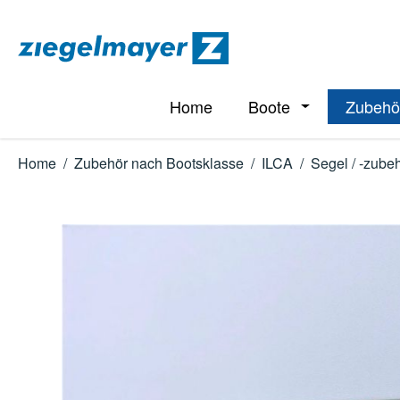
m Hauptinhalt springen
Zur Suche springen
Zur Hauptnavigation springen
Home
Boote
Zubehö
Öffne oder Schl
Home
/
Zubehör nach Bootsklasse
/
ILCA
/
Segel / -zube
Bildergalerie überspringen