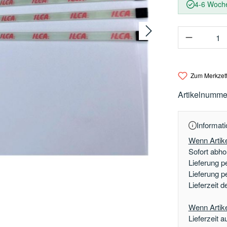
4-6 Woch
Produkt 
Zum Merkzett
Artikelnumme
Informati
Wenn Artike
Sofort abhol
Lieferung p
Lieferung p
Lieferzeit 
Wenn Artikel
Lieferzeit a