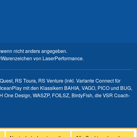
wenn nicht anders angegeben.
n-/Warenzeichen von LaserPerformance.
uest, RS Toura, RS Venture (inkl. Variante Connect für
d OceanPlay mit den Klassikern BAHIA, VAGO, PICO und BUG,
WITCH One Design, WASZP, FOILSZ, BirdyFish, die VSR Coach-