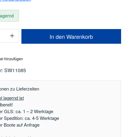
 lagernd
Anzahl: Gib den gewünschten Wert ein oder
In den Warenkorb
el hinzufügen
r:
SW11085
onen zu Lieferzeiten
l lagernd ist
bereit!
er GLS: ca. 1 – 2 Werktage
er Spedition: ca. 4-5 Werktage
der Boote auf Anfrage