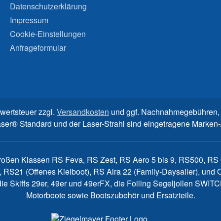
Datenschutzerklärung
Impressum
Cookie-Einstellungen
Anfrageformular
rwertsteuer zzgl.
Versandkosten
und ggf. Nachnahmegebühren, 
aser® Standard und der Laser-Strahl sind eingetragene Marke
großen Klassen RS Feva, RS Zest, RS Aero 5 bis 9, RS500, RS Q
, RS21 (Offenes Kielboot), RS Aira 22 (Family-Daysailer), un
7, die Skiffs 29er, 49er und 49erFX, die Foiling Segeljollen S
Motorboote sowie Bootszubehör und Ersatzteile.