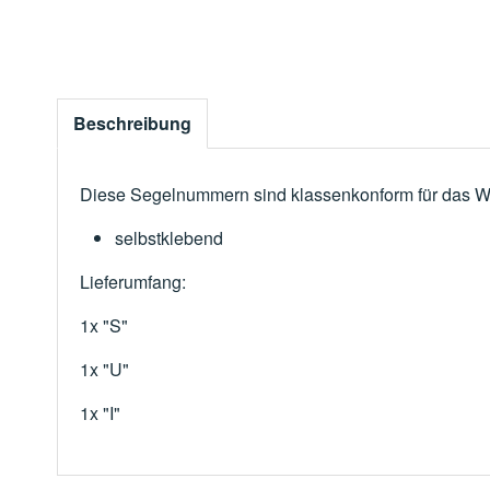
Beschreibung
Diese Segelnummern sind klassenkonform für das Wa
selbstklebend
Lieferumfang:
1x "S"
1x "U"
1x "I"