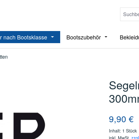
r nach Bootsklasse
Bootszubehör
Beklei
ieße das Dropdown der Kategorie Boote
Öffne oder Schließe das Dropdown der 
Öffne oder Sch
tten
Segel
300mm
Regulärer Pre
9,90 €
Inhalt:
1 Stück
inkl. MwSt.
zzg