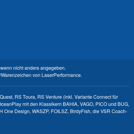
wenn nicht anders angegeben.
n-/Warenzeichen von LaserPerformance.
uest, RS Toura, RS Venture (inkl. Variante Connect für
d OceanPlay mit den Klassikern BAHIA, VAGO, PICO und BUG,
WITCH One Design, WASZP, FOILSZ, BirdyFish, die VSR Coach-