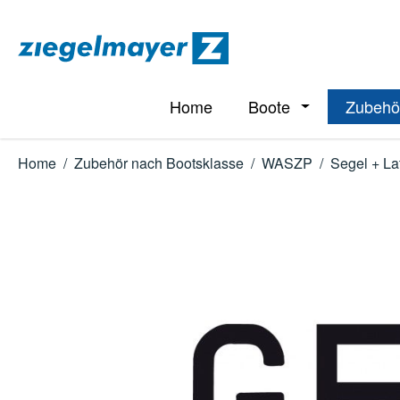
m Hauptinhalt springen
Zur Suche springen
Zur Hauptnavigation springen
Home
Boote
Zubehö
Öffne oder Schl
Home
/
Zubehör nach Bootsklasse
/
WASZP
/
Segel + La
Bildergalerie überspringen