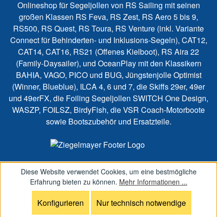
Onlineshop für Segeljollen von RS Sailing mit seinen
großen Klassen RS Feva, RS Zest, RS Aero 5 bis 9,
RS500, RS Quest, RS Toura, RS Venture (inkl. Variante
Connect für Behinderten- und Inklusions-Segeln), CAT12,
CAT14, CAT16, RS21 (Offenes Kielboot), RS Aira 22
(Family-Daysailer), und OceanPlay mit den Klassikern
BAHIA, VAGO, PICO und BUG, Jüngstenjolle Optimist
(Winner, Blueblue), ILCA 4, 6 und 7, die Skiffs 29er, 49er
und 49erFX, die Foiling Segeljollen SWITCH One Design,
WASZP, FOILSZ, BirdyFish, die VSR Coach-Motorboote
sowie Bootszubehör und Ersatzteile.
Diese Website verwendet Cookies, um eine bestmögliche
Erfahrung bieten zu können.
Mehr Informationen ...
Konfigurieren
Nur technisch notwendige