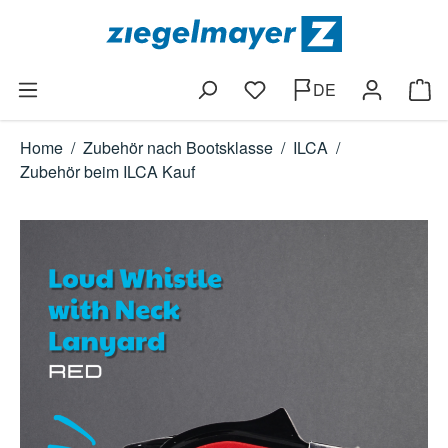
Zum Hauptinhalt springen
DE
Du hast 0 Produkte auf dem
Ware
Home
/
Zubehör nach Bootsklasse
/
ILCA
/
Zubehör beim ILCA Kauf
Bildergalerie überspringen