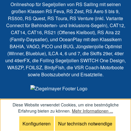
Onlineshop für Segeljollen von RS Sailing mit seinen
großen Klassen RS Feva, RS Zest, RS Aero 5 bis 9,
RS500, RS Quest, RS Toura, RS Venture (inkl. Variante
Connect für Behinderten- und Inklusions-Segeln), CAT12,
CAT14, CAT16, RS21 (Offenes Kielboot), RS Aira 22
(Family-Daysailer), und OceanPlay mit den Klassikern
BAHIA, VAGO, PICO und BUG, Jüngstenjolle Optimist
(Winner, Blueblue), ILCA 4, 6 und 7, die Skiffs 29er, 49er
und 49erFX, die Foiling Segeljollen SWITCH One Design,
WASZP, FOILSZ, BirdyFish, die VSR Coach-Motorboote
sowie Bootszubehör und Ersatzteile.
Diese Website verwendet Cookies, um eine bestmögliche
Erfahrung bieten zu können.
Mehr Informationen ...
Konfigurieren
Nur technisch notwendige