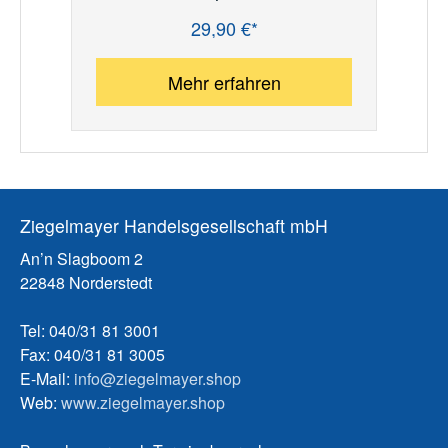
29,90 €*
Regulärer Preis:
Re
Mehr erfahren
Ziegelmayer Handelsgesellschaft mbH
An’n Slagboom 2
22848 Norderstedt
Tel: 040/31 81 3001
Fax: 040/31 81 3005
E-Mail:
info@ziegelmayer.shop
Web:
www.ziegelmayer.shop