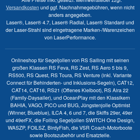
Versandkosten
und ggf. Nachnahmegebühren, wenn nicht
anders angegeben.
Laser®, Laser® 4.7, Laser® Radial, Laser® Standard und
der Laser-Strahl sind eingetragene Marken-/Warenzeichen
von LaserPerformance.
Onlineshop für Segeljollen von RS Sailing mit seinen
großen Klassen RS Feva, RS Zest, RS Aero 5 bis 9,
RS500, RS Quest, RS Toura, RS Venture (inkl. Variante
Connect für Behinderten- und Inklusions-Segeln), CAT12,
CAT14, CAT16, RS21 (Offenes Kielboot), RS Aira 22
(Family-Daysailer), und OceanPlay mit den Klassikern
BAHIA, VAGO, PICO und BUG, Jüngstenjolle Optimist
(Winner, Blueblue), ILCA 4, 6 und 7, die Skiffs 29er, 49er
und 49erFX, die Foiling Segeljollen SWITCH One Design,
WASZP, FOILSZ, BirdyFish, die VSR Coach-Motorboote
sowie Bootszubehör und Ersatzteile.