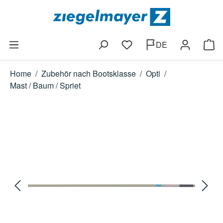
Zum Hauptinhalt springen
DE
Du hast 0 Produkte auf dem
Ware
Home
/
Zubehör nach Bootsklasse
/
Opti
/
Mast / Baum / Spriet
Bildergalerie überspringen