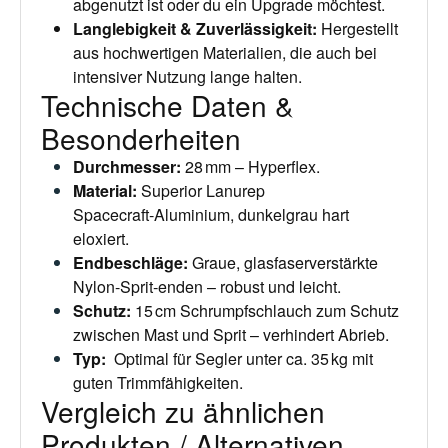
abgenutzt ist oder du ein Upgrade möchtest.
Langlebigkeit & Zuverlässigkeit
:
Hergestellt
aus hochwertigen Materialien, die auch bei
intensiver Nutzung lange halten.
Technische Daten &
Besonderheiten
Durchmesser
:
28 mm – Hyperflex.
Material
:
Superior Lanurep
Spacecraft‑Aluminium, dunkelgrau hart
eloxiert.
Endbeschläge
:
Graue, glasfaserverstärkte
Nylon-Sprit‑enden – robust und leicht.
Schutz
:
15 cm Schrumpfschlauch zum Schutz
zwischen Mast und Sprit – verhindert Abrieb.
Typ
:
Optimal für Segler unter ca. 35 kg mit
guten Trimmfähigkeiten.
Vergleich zu ähnlichen
Produkten / Alternativen