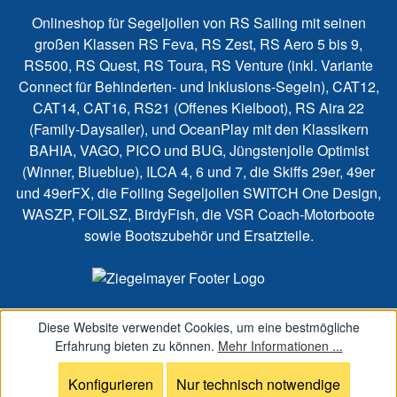
Onlineshop für Segeljollen von RS Sailing mit seinen
großen Klassen RS Feva, RS Zest, RS Aero 5 bis 9,
RS500, RS Quest, RS Toura, RS Venture (inkl. Variante
Connect für Behinderten- und Inklusions-Segeln), CAT12,
CAT14, CAT16, RS21 (Offenes Kielboot), RS Aira 22
(Family-Daysailer), und OceanPlay mit den Klassikern
BAHIA, VAGO, PICO und BUG, Jüngstenjolle Optimist
(Winner, Blueblue), ILCA 4, 6 und 7, die Skiffs 29er, 49er
und 49erFX, die Foiling Segeljollen SWITCH One Design,
WASZP, FOILSZ, BirdyFish, die VSR Coach-Motorboote
sowie Bootszubehör und Ersatzteile.
Diese Website verwendet Cookies, um eine bestmögliche
Erfahrung bieten zu können.
Mehr Informationen ...
Konfigurieren
Nur technisch notwendige