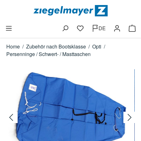
Zum Hauptinhalt springen
DE
Du hast 0 Produkte auf dem
Ware
Home
/
Zubehör nach Bootsklasse
/
Opti
/
Persenninge / Schwert- / Masttaschen
Bildergalerie überspringen