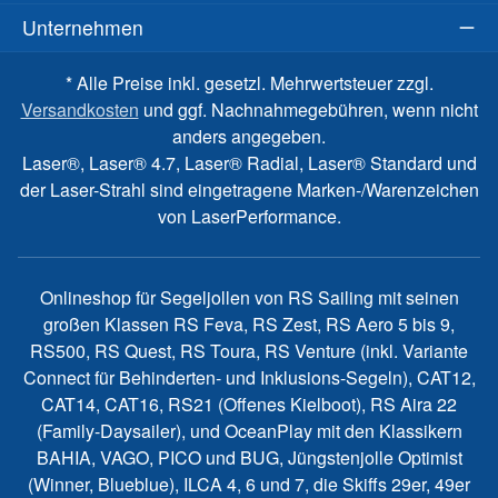
Unternehmen
* Alle Preise inkl. gesetzl. Mehrwertsteuer zzgl.
Versandkosten
und ggf. Nachnahmegebühren, wenn nicht
anders angegeben.
Laser®, Laser® 4.7, Laser® Radial, Laser® Standard und
der Laser-Strahl sind eingetragene Marken-/Warenzeichen
von LaserPerformance.
Onlineshop für Segeljollen von RS Sailing mit seinen
großen Klassen RS Feva, RS Zest, RS Aero 5 bis 9,
RS500, RS Quest, RS Toura, RS Venture (inkl. Variante
Connect für Behinderten- und Inklusions-Segeln), CAT12,
CAT14, CAT16, RS21 (Offenes Kielboot), RS Aira 22
(Family-Daysailer), und OceanPlay mit den Klassikern
BAHIA, VAGO, PICO und BUG, Jüngstenjolle Optimist
(Winner, Blueblue), ILCA 4, 6 und 7, die Skiffs 29er, 49er