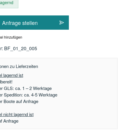
 lagernd
Anfrage stellen
el hinzufügen
r:
BF_01_20_005
onen zu Lieferzeiten
l lagernd ist
bereit!
er GLS: ca. 1 – 2 Werktage
er Spedition: ca. 4-5 Werktage
der Boote auf Anfrage
 nicht lagernd ist
uf Anfrage