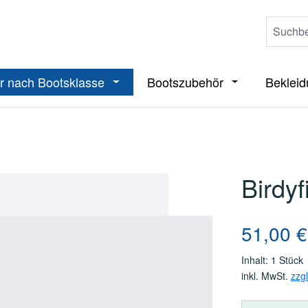
r nach Bootsklasse
Bootszubehör
Beklei
ieße das Dropdown der Kategorie Boote
Öffne oder Schließe das Dropdown der 
Öffne oder Sch
Birdy
Regulärer Pre
51,00 €
Inhalt:
1 Stück
inkl. MwSt.
zzg