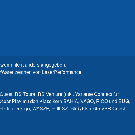
wenn nicht anders angegeben.
n-/Warenzeichen von LaserPerformance.
uest, RS Toura, RS Venture (inkl. Variante Connect für
d OceanPlay mit den Klassikern BAHIA, VAGO, PICO und BUG,
WITCH One Design, WASZP, FOILSZ, BirdyFish, die VSR Coach-