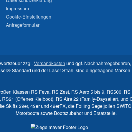
Datenschutzerklärung
Impressum
Cookie-Einstellungen
Anfrageformular
rwertsteuer zzgl.
Versandkosten
und ggf. Nachnahmegebühren, 
aser® Standard und der Laser-Strahl sind eingetragene Marke
großen Klassen RS Feva, RS Zest, RS Aero 5 bis 9, RS500, RS Q
, RS21 (Offenes Kielboot), RS Aira 22 (Family-Daysailer), un
7, die Skiffs 29er, 49er und 49erFX, die Foiling Segeljollen S
Motorboote sowie Bootszubehör und Ersatzteile.