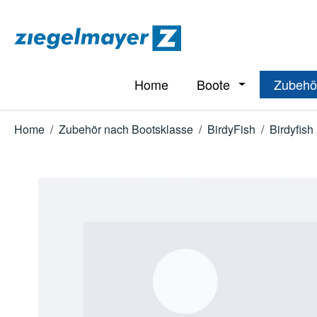
m Hauptinhalt springen
Zur Suche springen
Zur Hauptnavigation springen
Home
Boote
Zubehö
Öffne oder Schl
Home
/
Zubehör nach Bootsklasse
/
BirdyFish
/
Birdyfish
Bildergalerie überspringen