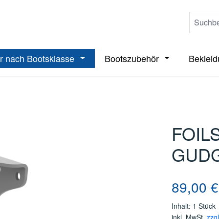
r nach Bootsklasse
Bootszubehör
Beklei
ieße das Dropdown der Kategorie Boote
Öffne oder Schließe das Dropdown der 
Öffne oder Sch
FOIL
GUD
Regulärer Pre
89,00 €
Inhalt:
1 Stück
inkl. MwSt.
zzg