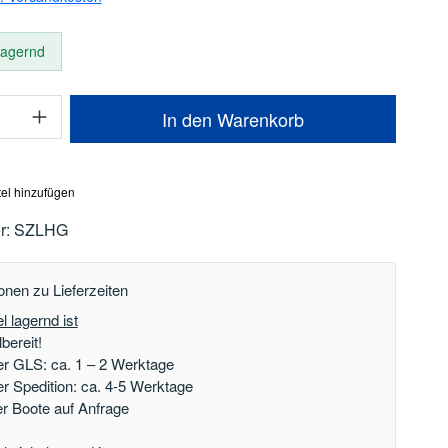
 lagernd
Anzahl: Gib den gewünschten Wert ein oder
In den Warenkorb
el hinzufügen
r:
SZLHG
onen zu Lieferzeiten
l lagernd ist
bereit!
er GLS: ca. 1 – 2 Werktage
er Spedition: ca. 4-5 Werktage
der Boote auf Anfrage