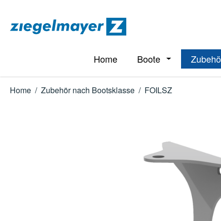
m Hauptinhalt springen
Zur Suche springen
Zur Hauptnavigation springen
Home
Boote
Zubehö
Öffne oder Schl
Home
/
Zubehör nach Bootsklasse
/
FOILSZ
Bildergalerie überspringen