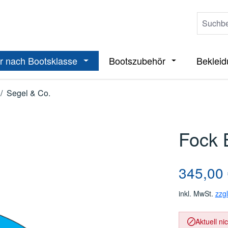
r nach Bootsklasse
Bootszubehör
Beklei
ieße das Dropdown der Kategorie Boote
Öffne oder Schließe das Dropdown der 
Öffne oder Sch
/
Segel & Co.
Fock 
Regulärer Pre
345,00
inkl. MwSt.
zzg
Aktuell ni