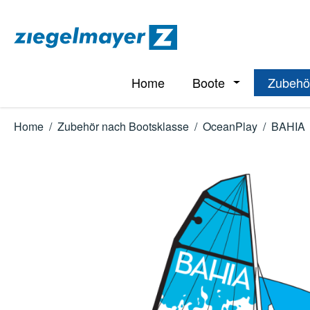
m Hauptinhalt springen
Zur Suche springen
Zur Hauptnavigation springen
Home
Boote
Zubehö
Öffne oder Schl
Home
/
Zubehör nach Bootsklasse
/
OceanPlay
/
BAHIA
Bildergalerie überspringen