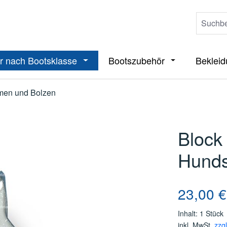
r nach Bootsklasse
Bootszubehör
Beklei
ieße das Dropdown der Kategorie Boote
Öffne oder Schließe das Dropdown der 
Öffne oder Sch
men und Bolzen
Block
Hunds
Regulärer Pre
23,00 €
Inhalt:
1 Stück
inkl. MwSt.
zzg