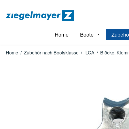
m Hauptinhalt springen
Zur Suche springen
Zur Hauptnavigation springen
Home
Boote
Zubehö
Öffne oder Schl
Home
/
Zubehör nach Bootsklasse
/
ILCA
/
Blöcke, Klem
Bildergalerie überspringen