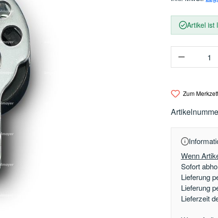
Artikel ist
Produkt 
Zum Merkzett
Artikelnumme
Informati
Wenn Artike
Sofort abhol
Lieferung p
Lieferung p
Lieferzeit 