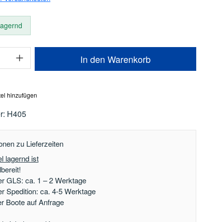
 lagernd
Anzahl: Gib den gewünschten Wert ein oder
In den Warenkorb
el hinzufügen
r:
H405
onen zu Lieferzeiten
l lagernd ist
bereit!
er GLS: ca. 1 – 2 Werktage
er Spedition: ca. 4-5 Werktage
der Boote auf Anfrage