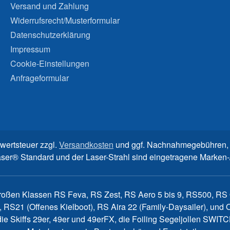
Versand und Zahlung
Widerrufsrecht/Musterformular
Datenschutzerklärung
Impressum
Cookie-Einstellungen
Anfrageformular
rwertsteuer zzgl.
Versandkosten
und ggf. Nachnahmegebühren, 
aser® Standard und der Laser-Strahl sind eingetragene Marke
großen Klassen RS Feva, RS Zest, RS Aero 5 bis 9, RS500, RS Q
, RS21 (Offenes Kielboot), RS Aira 22 (Family-Daysailer), un
7, die Skiffs 29er, 49er und 49erFX, die Foiling Segeljollen S