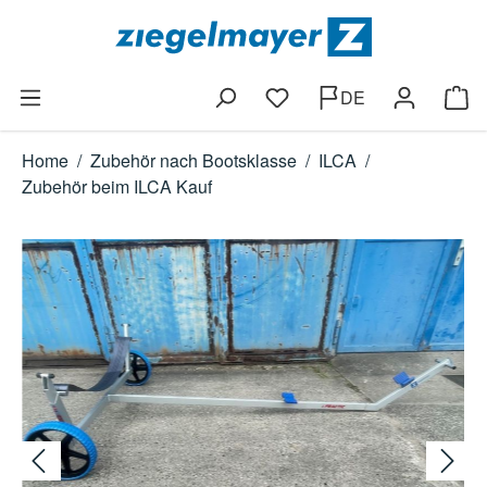
Zum Hauptinhalt springen
DE
Du hast 0 Produkte auf dem
Ware
Home
/
Zubehör nach Bootsklasse
/
ILCA
/
Zubehör beim ILCA Kauf
Bildergalerie überspringen