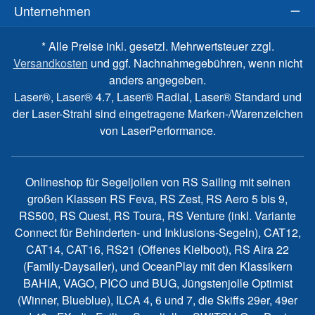
Unternehmen
* Alle Preise inkl. gesetzl. Mehrwertsteuer zzgl.
Versandkosten
und ggf. Nachnahmegebühren, wenn nicht
anders angegeben.
Laser®, Laser® 4.7, Laser® Radial, Laser® Standard und
der Laser-Strahl sind eingetragene Marken-/Warenzeichen
von LaserPerformance.
Onlineshop für Segeljollen von RS Sailing mit seinen
großen Klassen RS Feva, RS Zest, RS Aero 5 bis 9,
RS500, RS Quest, RS Toura, RS Venture (inkl. Variante
Connect für Behinderten- und Inklusions-Segeln), CAT12,
CAT14, CAT16, RS21 (Offenes Kielboot), RS Aira 22
(Family-Daysailer), und OceanPlay mit den Klassikern
BAHIA, VAGO, PICO und BUG, Jüngstenjolle Optimist
(Winner, Blueblue), ILCA 4, 6 und 7, die Skiffs 29er, 49er