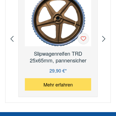
Slipwagenreifen TRD
25x65mm, pannensicher
29,90 €*
Regulärer Preis:
Re
Mehr erfahren