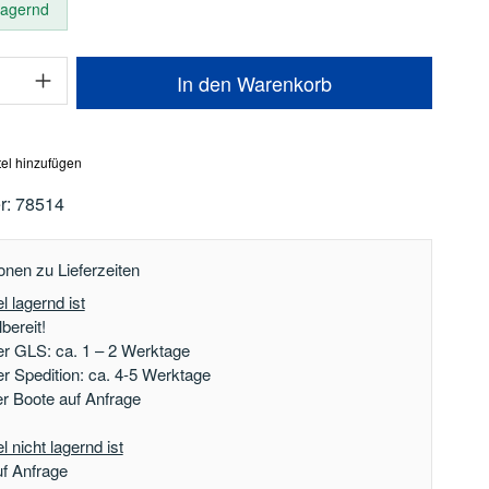
 lagernd
Anzahl: Gib den gewünschten Wert ein oder
In den Warenkorb
el hinzufügen
r:
78514
onen zu Lieferzeiten
l lagernd ist
bereit!
er GLS: ca. 1 – 2 Werktage
er Spedition: ca. 4-5 Werktage
der Boote auf Anfrage
 nicht lagernd ist
uf Anfrage