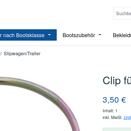
r nach Bootsklasse
Bootszubehör
Beklei
ieße das Dropdown der Kategorie Boote
Öffne oder Schließe das Dropdown der 
Öffne oder Sch
/
Slipwagen/Trailer
Clip f
Regulärer Pre
3,50 €
Inhalt:
1
inkl. MwSt.
zzg