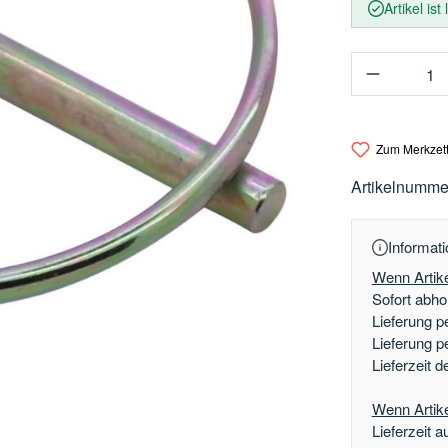
Artikel ist
Produkt 
Zum Merkzett
Artikelnumme
Informati
Wenn Artike
Sofort abhol
Lieferung p
Lieferung p
Lieferzeit 
Wenn Artikel
Lieferzeit a