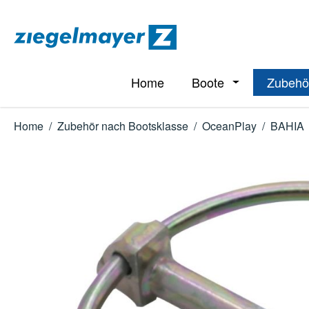
m Hauptinhalt springen
Zur Suche springen
Zur Hauptnavigation springen
Home
Boote
Zubehö
Öffne oder Schl
Home
/
Zubehör nach Bootsklasse
/
OceanPlay
/
BAHIA
Bildergalerie überspringen