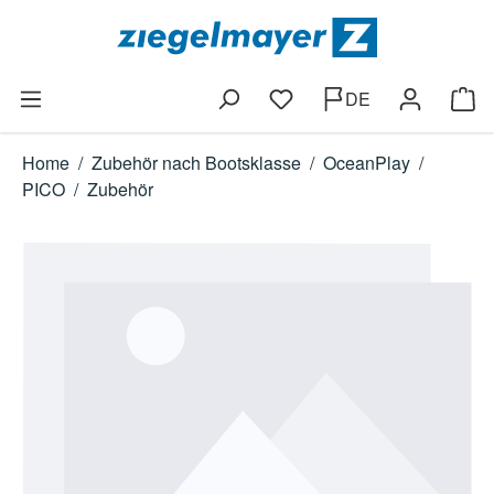
Zum Hauptinhalt springen
DE
Du hast 0 Produkte auf dem
Ware
Home
/
Zubehör nach Bootsklasse
/
OceanPlay
/
PICO
/
Zubehör
Bildergalerie überspringen