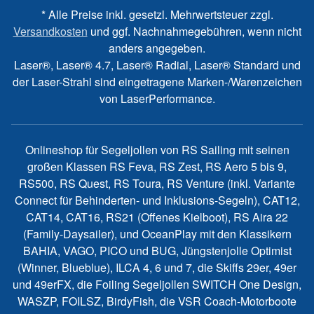
* Alle Preise inkl. gesetzl. Mehrwertsteuer zzgl.
Versandkosten
und ggf. Nachnahmegebühren, wenn nicht
anders angegeben.
Laser®, Laser® 4.7, Laser® Radial, Laser® Standard und
der Laser-Strahl sind eingetragene Marken-/Warenzeichen
von LaserPerformance.
Onlineshop für Segeljollen von RS Sailing mit seinen
großen Klassen RS Feva, RS Zest, RS Aero 5 bis 9,
RS500, RS Quest, RS Toura, RS Venture (inkl. Variante
Connect für Behinderten- und Inklusions-Segeln), CAT12,
CAT14, CAT16, RS21 (Offenes Kielboot), RS Aira 22
(Family-Daysailer), und OceanPlay mit den Klassikern
BAHIA, VAGO, PICO und BUG, Jüngstenjolle Optimist
(Winner, Blueblue), ILCA 4, 6 und 7, die Skiffs 29er, 49er
und 49erFX, die Foiling Segeljollen SWITCH One Design,
WASZP, FOILSZ, BirdyFish, die VSR Coach-Motorboote