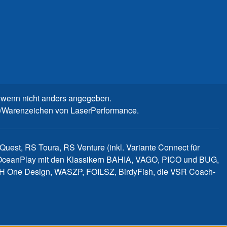
wenn nicht anders angegeben.
n-/Warenzeichen von LaserPerformance.
uest, RS Toura, RS Venture (inkl. Variante Connect für
d OceanPlay mit den Klassikern BAHIA, VAGO, PICO und BUG,
WITCH One Design, WASZP, FOILSZ, BirdyFish, die VSR Coach-