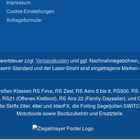
Impressum
Cookie-Einstellungen
Anfrageformular
rwertsteuer zzgl.
Versandkosten
und ggf. Nachnahmegebühren, 
aser® Standard und der Laser-Strahl sind eingetragene Marke
großen Klassen RS Feva, RS Zest, RS Aero 5 bis 9, RS500, RS Q
, RS21 (Offenes Kielboot), RS Aira 22 (Family-Daysailer), un
7, die Skiffs 29er, 49er und 49erFX, die Foiling Segeljollen S
Motorboote sowie Bootszubehör und Ersatzteile.