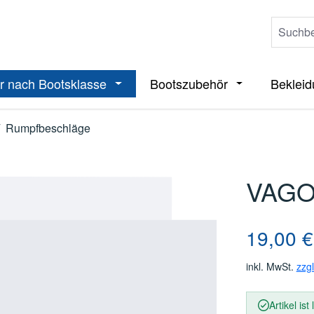
r nach Bootsklasse
Bootszubehör
Beklei
ieße das Dropdown der Kategorie Boote
Öffne oder Schließe das Dropdown der 
Öffne oder Sch
Rumpfbeschläge
VAGO
Regulärer Pre
19,00 €
inkl. MwSt.
zzg
Artikel ist