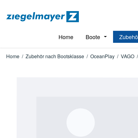
m Hauptinhalt springen
Zur Suche springen
Zur Hauptnavigation springen
Home
Boote
Zubehö
Öffne oder Schl
Home
/
Zubehör nach Bootsklasse
/
OceanPlay
/
VAGO
/
Bildergalerie überspringen