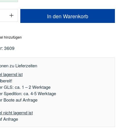
Anzahl: Gib den gewünschten Wert ein oder
In den Warenkorb
el hinzufügen
r:
3609
onen zu Lieferzeiten
l lagernd ist
bereit!
er GLS: ca. 1 – 2 Werktage
er Spedition: ca. 4-5 Werktage
der Boote auf Anfrage
 nicht lagernd ist
uf Anfrage