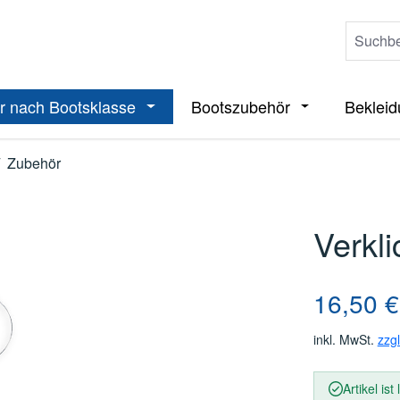
r nach Bootsklasse
Bootszubehör
Beklei
ieße das Dropdown der Kategorie Boote
Öffne oder Schließe das Dropdown der 
Öffne oder Sch
Zubehör
Verkli
Regulärer Pre
16,50 €
inkl. MwSt.
zzg
Artikel ist