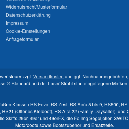
Widerrufsrecht/Musterformular
Datenschutzerklärung
Impressum
Cookie-Einstellungen
Anfrageformular
rwertsteuer zzgl.
Versandkosten
und ggf. Nachnahmegebühren, 
aser® Standard und der Laser-Strahl sind eingetragene Marke
großen Klassen RS Feva, RS Zest, RS Aero 5 bis 9, RS500, RS Q
, RS21 (Offenes Kielboot), RS Aira 22 (Family-Daysailer), un
7, die Skiffs 29er, 49er und 49erFX, die Foiling Segeljollen S
Motorboote sowie Bootszubehör und Ersatzteile.