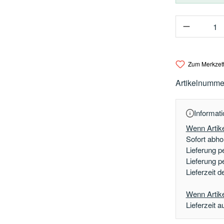
Produkt 
Zum Merkzett
Artikelnumme
Informati
Wenn Artike
Sofort abhol
Lieferung p
Lieferung p
Lieferzeit 
Wenn Artikel
Lieferzeit a