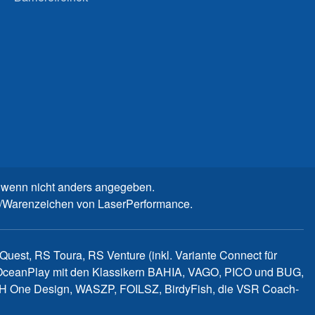
wenn nicht anders angegeben.
n-/Warenzeichen von LaserPerformance.
uest, RS Toura, RS Venture (inkl. Variante Connect für
d OceanPlay mit den Klassikern BAHIA, VAGO, PICO und BUG,
WITCH One Design, WASZP, FOILSZ, BirdyFish, die VSR Coach-