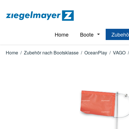
m Hauptinhalt springen
Zur Suche springen
Zur Hauptnavigation springen
Home
Boote
Zubehö
Öffne oder Schl
Home
/
Zubehör nach Bootsklasse
/
OceanPlay
/
VAGO
/
Bildergalerie überspringen