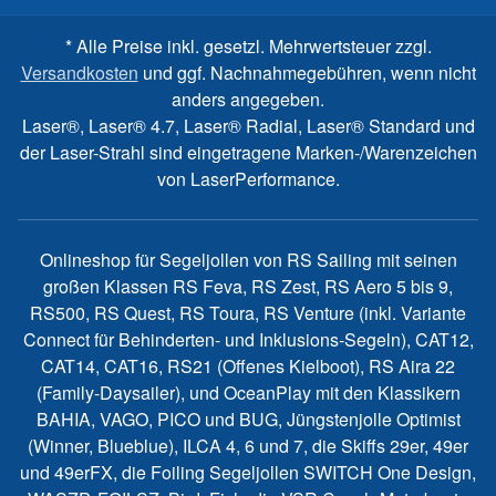
* Alle Preise inkl. gesetzl. Mehrwertsteuer zzgl.
Versandkosten
und ggf. Nachnahmegebühren, wenn nicht
anders angegeben.
Laser®, Laser® 4.7, Laser® Radial, Laser® Standard und
der Laser-Strahl sind eingetragene Marken-/Warenzeichen
von LaserPerformance.
Onlineshop für Segeljollen von RS Sailing mit seinen
großen Klassen RS Feva, RS Zest, RS Aero 5 bis 9,
RS500, RS Quest, RS Toura, RS Venture (inkl. Variante
Connect für Behinderten- und Inklusions-Segeln), CAT12,
CAT14, CAT16, RS21 (Offenes Kielboot), RS Aira 22
(Family-Daysailer), und OceanPlay mit den Klassikern
BAHIA, VAGO, PICO und BUG, Jüngstenjolle Optimist
(Winner, Blueblue), ILCA 4, 6 und 7, die Skiffs 29er, 49er
und 49erFX, die Foiling Segeljollen SWITCH One Design,