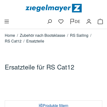
Zum Hauptinhalt springen
DE
Du hast 0 Produkte auf dem
Ware
Home
/
Zubehör nach Bootsklasse
/
RS Sailing
/
RS Cat12
/
Ersatzteile
Ersatzteile für RS Cat12
Produkte filtern