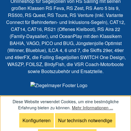
Onlineshop für Segeljollen von RS Sailing mit seinen
großen Klassen RS Feva, RS Zest, RS Aero 5 bis 9,
RS500, RS Quest, RS Toura, RS Venture (inkl. Variante
Connect für Behinderten- und Inklusions-Segeln), CAT12,
CAT14, CAT16, RS21 (Offenes Kielboot), RS Aira 22
(Family-Daysailer), und OceanPlay mit den Klassikern
BAHIA, VAGO, PICO und BUG, Jüngstenjolle Optimist
(Winner, Blueblue), ILCA 4, 6 und 7, die Skiffs 29er, 49er
und 49erFX, die Foiling Segeljollen SWITCH One Design,
WASZP, FOILSZ, BirdyFish, die VSR Coach-Motorboote
sowie Bootszubehör und Ersatzteile.
Diese Website verwendet Cookies, um eine bestmögliche
Erfahrung bieten zu können.
Mehr Informationen ...
Konfigurieren
Nur technisch notwendige