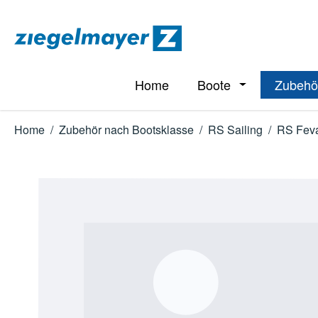
m Hauptinhalt springen
Zur Suche springen
Zur Hauptnavigation springen
Home
Boote
Zubehö
Öffne oder Schl
Home
/
Zubehör nach Bootsklasse
/
RS Sailing
/
RS Fev
Bildergalerie überspringen