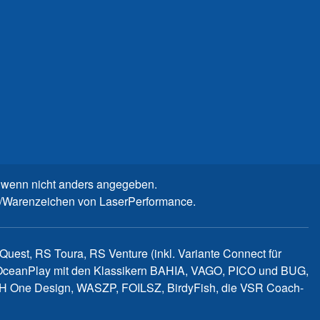
wenn nicht anders angegeben.
n-/Warenzeichen von LaserPerformance.
uest, RS Toura, RS Venture (inkl. Variante Connect für
d OceanPlay mit den Klassikern BAHIA, VAGO, PICO und BUG,
WITCH One Design, WASZP, FOILSZ, BirdyFish, die VSR Coach-