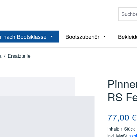
r nach Bootsklasse
Bootszubehör
Beklei
ieße das Dropdown der Kategorie Boote
Öffne oder Schließe das Dropdown der 
Öffne oder Sch
a
/
Ersatzteile
Pinne
RS Fe
Regulärer Pre
77,00 €
Inhalt:
1 Stück
inkl. MwSt.
zzg