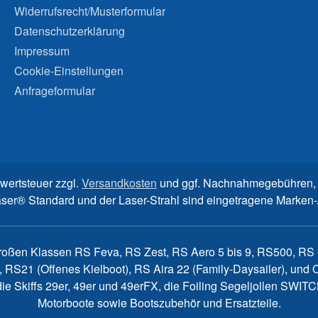
Widerrufsrecht/Musterformular
Datenschutzerklärung
Impressum
Cookie-Einstellungen
Anfrageformular
rwertsteuer zzgl.
Versandkosten
und ggf. Nachnahmegebühren, 
aser® Standard und der Laser-Strahl sind eingetragene Marke
großen Klassen RS Feva, RS Zest, RS Aero 5 bis 9, RS500, RS Q
, RS21 (Offenes Kielboot), RS Aira 22 (Family-Daysailer), un
7, die Skiffs 29er, 49er und 49erFX, die Foiling Segeljollen S
Motorboote sowie Bootszubehör und Ersatzteile.