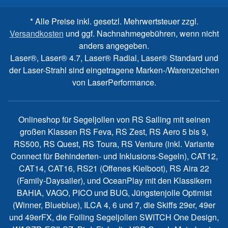
* Alle Preise inkl. gesetzl. Mehrwertsteuer zzgl.
Versandkosten
und ggf. Nachnahmegebühren, wenn nicht
anders angegeben.
Laser®, Laser® 4.7, Laser® Radial, Laser® Standard und
der Laser-Strahl sind eingetragene Marken-/Warenzeichen
von LaserPerformance.
Onlineshop für Segeljollen von RS Sailing mit seinen
großen Klassen RS Feva, RS Zest, RS Aero 5 bis 9,
RS500, RS Quest, RS Toura, RS Venture (inkl. Variante
Connect für Behinderten- und Inklusions-Segeln), CAT12,
CAT14, CAT16, RS21 (Offenes Kielboot), RS Aira 22
(Family-Daysailer), und OceanPlay mit den Klassikern
BAHIA, VAGO, PICO und BUG, Jüngstenjolle Optimist
(Winner, Blueblue), ILCA 4, 6 und 7, die Skiffs 29er, 49er
und 49erFX, die Foiling Segeljollen SWITCH One Design,