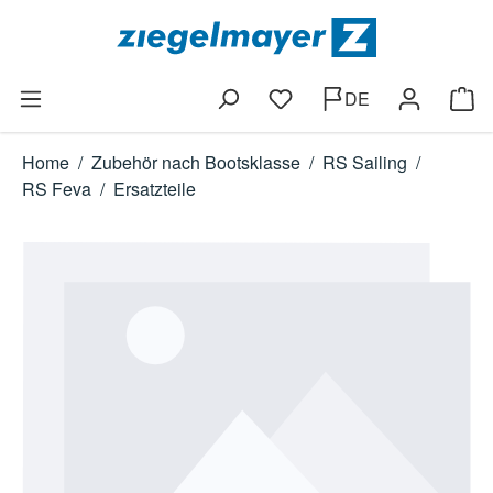
Zum Hauptinhalt springen
DE
Du hast 0 Produkte auf dem
Ware
Home
/
Zubehör nach Bootsklasse
/
RS Sailing
/
RS Feva
/
Ersatzteile
Bildergalerie überspringen