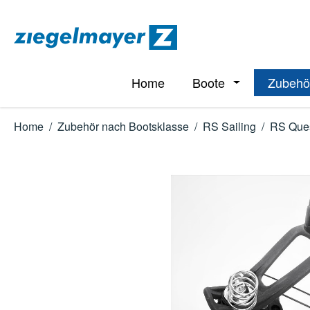
m Hauptinhalt springen
Zur Suche springen
Zur Hauptnavigation springen
Home
Boote
Zubehö
Öffne oder Schl
Home
/
Zubehör nach Bootsklasse
/
RS Sailing
/
RS Que
Bildergalerie überspringen