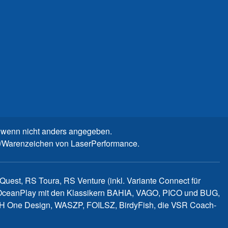
wenn nicht anders angegeben.
n-/Warenzeichen von LaserPerformance.
uest, RS Toura, RS Venture (inkl. Variante Connect für
d OceanPlay mit den Klassikern BAHIA, VAGO, PICO und BUG,
WITCH One Design, WASZP, FOILSZ, BirdyFish, die VSR Coach-