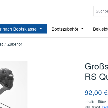
r nach Bootsklasse
Bootszubehör
Beklei
ieße das Dropdown der Kategorie Boote
Öffne oder Schließe das Dropdown der 
Öffne oder Sch
st
/
Zubehör
Großs
RS Qu
Regulärer Pre
92,00 €
Inhalt:
1 Stück
inkl. MwSt.
zzg