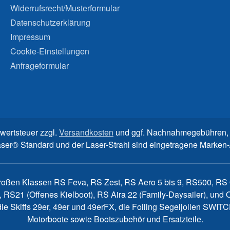
Widerrufsrecht/Musterformular
Datenschutzerklärung
Impressum
Cookie-Einstellungen
Anfrageformular
rwertsteuer zzgl.
Versandkosten
und ggf. Nachnahmegebühren, 
aser® Standard und der Laser-Strahl sind eingetragene Marke
großen Klassen RS Feva, RS Zest, RS Aero 5 bis 9, RS500, RS Q
, RS21 (Offenes Kielboot), RS Aira 22 (Family-Daysailer), un
7, die Skiffs 29er, 49er und 49erFX, die Foiling Segeljollen S
Motorboote sowie Bootszubehör und Ersatzteile.