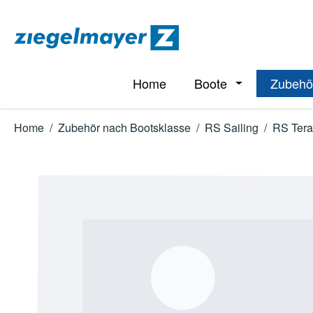
m Hauptinhalt springen
Zur Suche springen
Zur Hauptnavigation springen
Home
Boote
Zubehö
Öffne oder Schl
Home
/
Zubehör nach Bootsklasse
/
RS Sailing
/
RS Tera
Bildergalerie überspringen