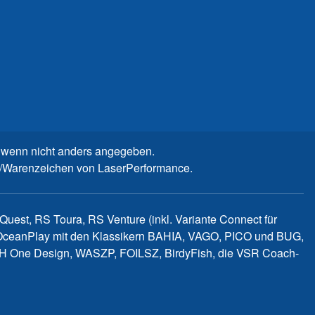
wenn nicht anders angegeben.
n-/Warenzeichen von LaserPerformance.
uest, RS Toura, RS Venture (inkl. Variante Connect für
d OceanPlay mit den Klassikern BAHIA, VAGO, PICO und BUG,
WITCH One Design, WASZP, FOILSZ, BirdyFish, die VSR Coach-