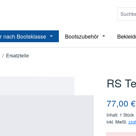
r nach Bootsklasse
Bootszubehör
Beklei
ieße das Dropdown der Kategorie Boote
Öffne oder Schließe das Dropdown der 
Öffne oder Sch
/
Ersatzteile
RS Te
Regulärer Pre
77,00 €
Inhalt:
1 Stück
inkl. MwSt.
zzg