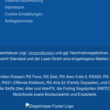
Datenschutzerklärung
Impressum
Cookie-Einstellungen
Anfrageformular
rwertsteuer zzgl.
Versandkosten
und ggf. Nachnahmegebühren, 
aser® Standard und der Laser-Strahl sind eingetragene Marke
großen Klassen RS Feva, RS Zest, RS Aero 5 bis 9, RS500, RS Q
, RS21 (Offenes Kielboot), RS Aira 22 (Family-Daysailer), un
7, die Skiffs 29er, 49er und 49erFX, die Foiling Segeljollen S
Motorboote sowie Bootszubehör und Ersatzteile.