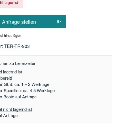
cht lagernd
Anfrage stellen
el hinzufügen
r:
TER-TR-903
onen zu Lieferzeiten
l lagernd ist
bereit!
er GLS: ca. 1 – 2 Werktage
er Spedition: ca. 4-5 Werktage
der Boote auf Anfrage
 nicht lagernd ist
uf Anfrage