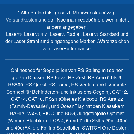
* Alle Preise inkl. gesetzl. Mehrwertsteuer zzgl.
Versandkosten
und ggf. Nachnahmegebühren, wenn nicht
anders angegeben.
Laser®, Laser® 4.7, Laser® Radial, Laser® Standard und
der Laser-Strahl sind eingetragene Marken-/Warenzeichen
von LaserPerformance.
Onlineshop für Segeljollen von RS Sailing mit seinen
großen Klassen RS Feva, RS Zest, RS Aero 5 bis 9,
RS500, RS Quest, RS Toura, RS Venture (inkl. Variante
Connect für Behinderten- und Inklusions-Segeln), CAT12,
CAT14, CAT16, RS21 (Offenes Kielboot), RS Aira 22
(Family-Daysailer), und OceanPlay mit den Klassikern
BAHIA, VAGO, PICO und BUG, Jüngstenjolle Optimist
(Winner, Blueblue), ILCA 4, 6 und 7, die Skiffs 29er, 49er
und 49erFX, die Foiling Segeljollen SWITCH One Design,