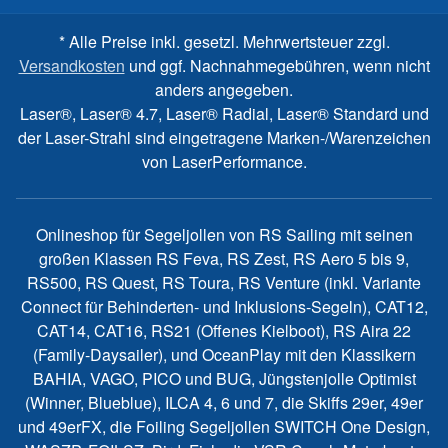
* Alle Preise inkl. gesetzl. Mehrwertsteuer zzgl.
Versandkosten
und ggf. Nachnahmegebühren, wenn nicht
anders angegeben.
Laser®, Laser® 4.7, Laser® Radial, Laser® Standard und
der Laser-Strahl sind eingetragene Marken-/Warenzeichen
von LaserPerformance.
Onlineshop für Segeljollen von RS Sailing mit seinen
großen Klassen RS Feva, RS Zest, RS Aero 5 bis 9,
RS500, RS Quest, RS Toura, RS Venture (inkl. Variante
Connect für Behinderten- und Inklusions-Segeln), CAT12,
CAT14, CAT16, RS21 (Offenes Kielboot), RS Aira 22
(Family-Daysailer), und OceanPlay mit den Klassikern
BAHIA, VAGO, PICO und BUG, Jüngstenjolle Optimist
(Winner, Blueblue), ILCA 4, 6 und 7, die Skiffs 29er, 49er
und 49erFX, die Foiling Segeljollen SWITCH One Design,