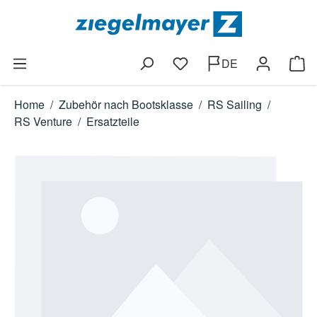
Zum Hauptinhalt springen
DE
Du hast 0 Produkte auf dem
Ware
Home
/
Zubehör nach Bootsklasse
/
RS Sailing
/
RS Venture
/
Ersatzteile
Bildergalerie überspringen