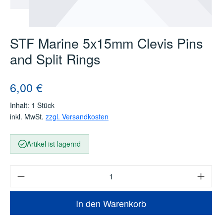
STF Marine 5x15mm Clevis Pins
and Split Rings
Regulärer Preis:
6,00 €
Inhalt:
1 Stück
inkl. MwSt.
zzgl. Versandkosten
Artikel ist lagernd
Produkt Anzahl: Gib den gewünschten Wert e
In den Warenkorb