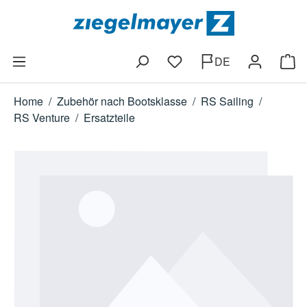
Zum Hauptinhalt springen
DE
Du hast 0 Produkte auf dem
Ware
Home
/
Zubehör nach Bootsklasse
/
RS Sailing
/
RS Venture
/
Ersatzteile
Bildergalerie überspringen